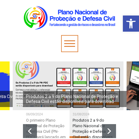
Barra de Fer
sa Civil
Produtos 2 a 9 do Plano Nacional de Proteção e
Defesa Civil estão disponíveis para download
06/09/2024
31/08/2024
31/07/2024
O primeiro Plano
Produtos 2 a 9 do
Subsídios 
Nacional de Proteção
Plano Nacional de
Workshop 
e Defesa Civil (PN-
Proteção e Defesa
Primeiro P
PDC) será lançado em
Civil estão disponíveis
Engajament