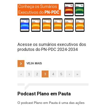
Acesse os sumários executivos dos
produtos do PN-PDC 2024-2034
VEJA MAIS
‹
1
2
3
4
5
›
»
Podcast Plano em Pauta
O podcast Plano em Pauta é uma das ações