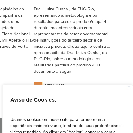
 episódios do
Dra. Luiza Cunha , da PUC-Rio,
companha os
apresentando a metodologia e os
idades e os
resultados parciais do produto/etapa 4,
ojeto de
durante encontros virtuais com
o Plano Nacional
representantes do setor governamental,
vil. Aperte o Play
de instituições do terceiro setor e da
través do Portal
iniciativa privada. Clique aqui e confira a
apresentação da Dra. Luiza Cunha, da
PUC-Rio, sobre a metodologia e os
resultados parciais do produto 4. O
documento a seguir
VEJA MAIS
Aviso de Cookies:
‹
1
2
3
4
5
›
»
Usamos cookies em nosso site para fornecer uma
experiência mais relevante, lembrando suas preferências e
visitas repetidas. Ao clicar em “Aceitar”, concorda com a