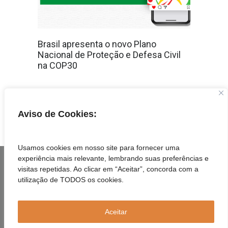
Brasil apresenta o novo Plano
Nacional de Proteção e Defesa Civil
na COP30
VEJA MAIS
Aviso de Cookies:
1
2
3
›
»
Usamos cookies em nosso site para fornecer uma
experiência mais relevante, lembrando suas preferências e
visitas repetidas. Ao clicar em “Aceitar”, concorda com a
utilização de TODOS os cookies.
Aceitar
© Copyright
Plano Nacional de Proteção e Defesa Civil