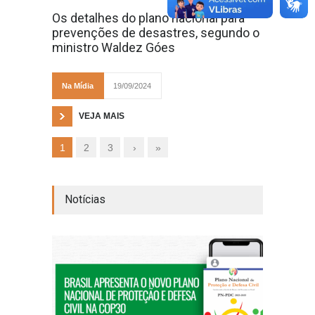
Os detalhes do plano nacional para
prevenções de desastres, segundo o
ministro Waldez Góes
Na Mídia
19/09/2024
VEJA MAIS
1
2
3
›
»
Notícias